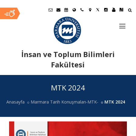
İnsan ve Toplum Bilimleri
Fakültesi
Ana
MTK 2024
İçerik
Anasayfa
Marmara Tarih Konuşmaları-MTK-
MTK 2024